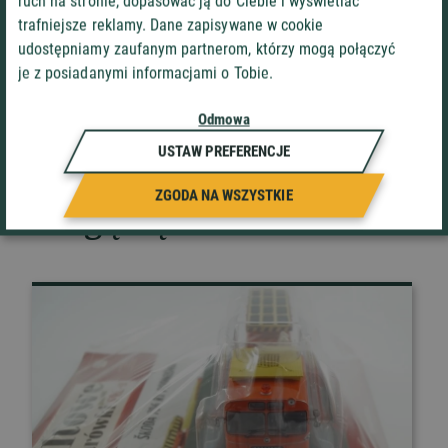
ruch na stronie, dopasować ją do Ciebie i wyświetlać
Zapoznaem się i akceptuję
Politykę prywatności
i
trafniejsze reklamy. Dane zapisywane w cookie
Regulamin
sklepu Auto-Welt.info*
udostępniamy zaufanym partnerom, którzy mogą połączyć
je z posiadanymi informacjami o Tobie.
WYŚLIJ
Odmowa
USTAW PREFERENCJE
ZGODA NA WSZYSTKIE
Mogą cię zainteresować