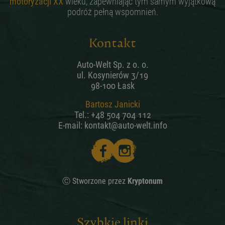
motoryzacji XX
wieku, zapewniając tym samym wyjątkową
podróż pełną wspomnień.
Kontakt
Auto-Welt Sp. z o. o.
ul. Kosynierów 3/19
98-100 Łask
Bartosz Janicki
Tel.:
+48 504 704 112
E-mail:
kontakt@auto-welt.info
Ⓒ Stworzone przez
Kryptonum
Szybkie linki