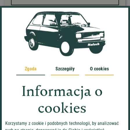
E-mail*
Nr telefonu
Treść wiadomości*
Zgoda
Szczegóły
O cookies
Informacja o
*pola wymagane. Administratorem Państwa danych
cookies
jest Auto-Welt Sp. z o.o. w Łasku, ul. Kosynierów
3/19, 98-100 Łask. Więcej informacji
o przetwarzaniu danych osobowych znajduje się
Korzystamy z cookie i podobnych technologii, by analizować
w Polityce prywatności.