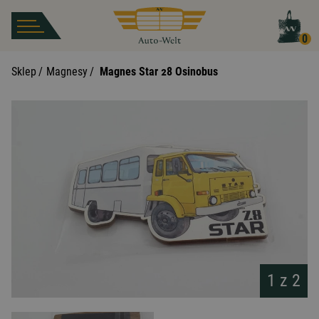
0
Sklep
/
Magnesy
/
Magnes Star 28 Osinobus
1 z
2