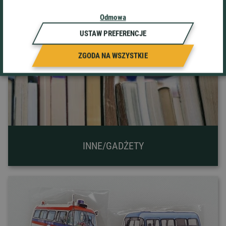
Odmowa
SAMOCHODY SPORTOWE/RAJDOWE
USTAW PREFERENCJE
ZGODA NA WSZYSTKIE
INNE/GADŻETY