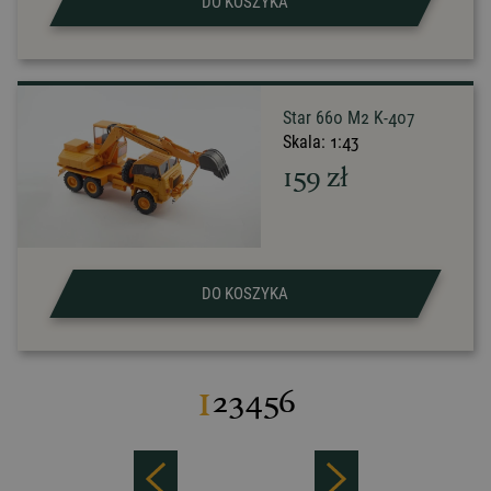
DO KOSZYKA
Star 660 M2 K-407
Skala:
1:43
159
zł
DO KOSZYKA
1
2
3
4
5
6