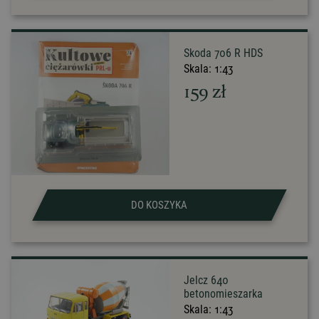
Skoda 706 R HDS
Skala:
1:43
159
zł
DO KOSZYKA
Jelcz 640
betonomieszarka
Skala:
1:43