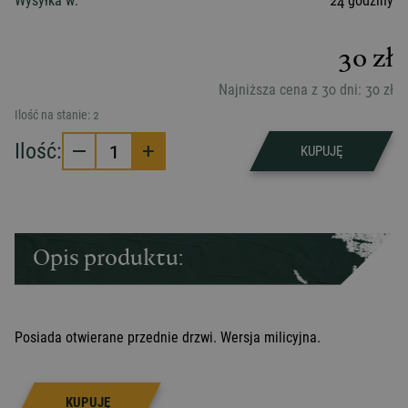
Wysyłka w:
24 godziny
30
zł
Najniższa cena z 30 dni:
30
zł
Ilość na stanie:
2
Ilość:
1
KUPUJĘ
Opis produktu:
Posiada otwierane przednie drzwi. Wersja milicyjna.
KUPUJĘ