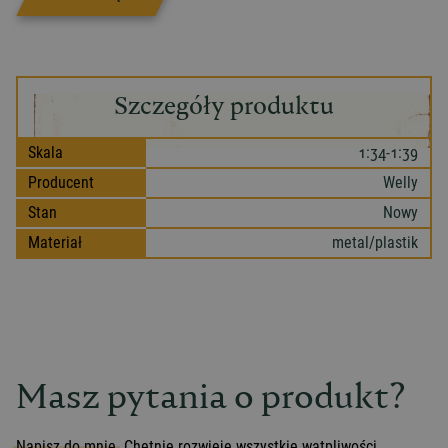
Szczegóły produktu
Skala
1:34-1:39
Producent
Welly
Stan
Nowy
Materiał
metal/plastik
Masz pytania o produkt?
Napisz do mnie.
Chętnie rozwieję wszystkie wątpliwości.