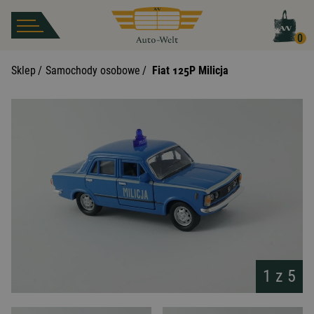
0
Sklep
/
Samochody osobowe
/
Fiat 125P Milicja
1 z
5