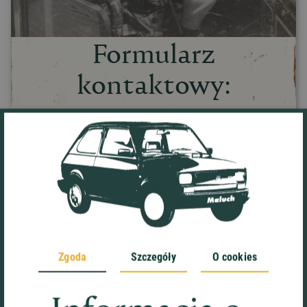
Formularz
kontaktowy:
Imię*
Nazwisko*
E-mail*
Nr telefonu
Zgoda
Szczegóły
O cookies
Treść wiadomości*