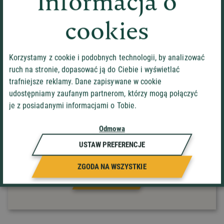
Informacja o
cookies
Korzystamy z cookie i podobnych technologii, by analizować
ruch na stronie, dopasować ją do Ciebie i wyświetlać
trafniejsze reklamy. Dane zapisywane w cookie
udostępniamy zaufanym partnerom, którzy mogą połączyć
*pola wymagane. Administratorem Państwa danych
jest Auto-Welt Sp. z o.o. w Łasku, ul. Kosynierów
je z posiadanymi informacjami o Tobie.
3/19, 98-100 Łask. Więcej informacji
o przetwarzaniu danych osobowych znajduje się
Odmowa
w Polityce prywatności.
USTAW PREFERENCJE
Zapoznaem się i akceptuję
Politykę prywatności
i
Regulamin
sklepu Auto-Welt.info*
ZGODA NA WSZYSTKIE
WYŚLIJ