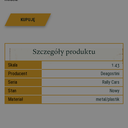
KUPUJĘ
Szczegóły produktu
Skala
1:43
Producent
Deagostini
Seria
Rally Cars
Stan
Nowy
Materiał
metal/plastik