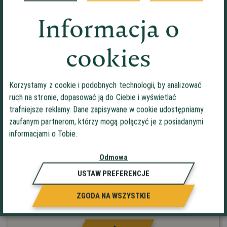
Nr telefonu
Informacja o
Treść wiadomości*
cookies
Korzystamy z cookie i podobnych technologii, by analizować
ruch na stronie, dopasować ją do Ciebie i wyświetlać
trafniejsze reklamy. Dane zapisywane w cookie udostępniamy
zaufanym partnerom, którzy mogą połączyć je z posiadanymi
informacjami o Tobie.
*pola wymagane. Administratorem Państwa
Odmowa
danych jest Auto-Welt Sp. z o.o. w Łasku, ul.
Kosynierów 3/19, 98-100 Łask. Więcej informacji
USTAW PREFERENCJE
o przetwarzaniu danych osobowych znajduje się
w Polityce prywatności.
ZGODA NA WSZYSTKIE
Zapoznaem się i akceptuję
Politykę prywatności
i
Regulamin
sklepu Auto-Welt.info*