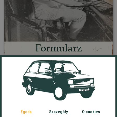
Formularz
kontaktowy:
Imię*
Nazwisko*
E-mail*
Zgoda
Szczegóły
O cookies