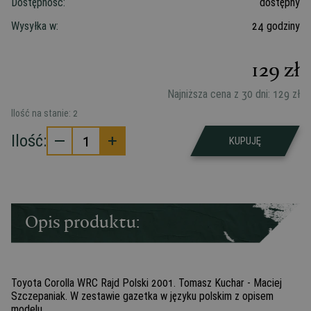
Dostępność:
dostępny
Wysyłka w:
24 godziny
129
zł
Najniższa cena z 30 dni:
129
zł
Ilość na stanie:
2
Ilość:
1
KUPUJĘ
Opis produktu:
Toyota Corolla WRC Rajd Polski 2001. Tomasz Kuchar - Maciej
Szczepaniak. W zestawie gazetka w języku polskim z opisem
modelu.